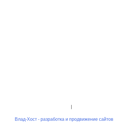
+7 (423) 244-26-79
+7 (423) 244-23-58
admindo@umcgopkdo.ru
Политика конфиденциальности
|
Условия использования
Влад-Хост - разработка и продвижение сайтов