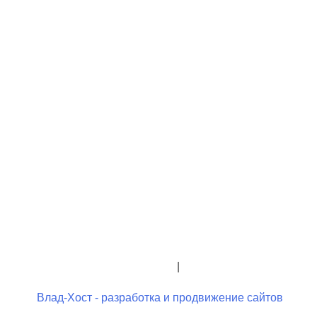
+7 (423) 244-26-79
+7 (423) 244-23-58
admindo@umcgopkdo.ru
Политика конфиденциальности
|
Условия использования
Влад-Хост - разработка и продвижение сайтов