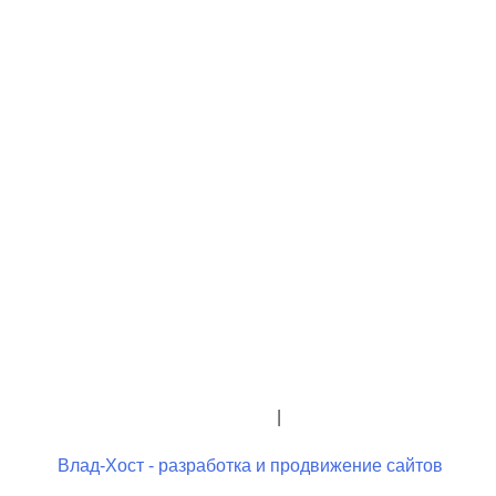
+7 (423) 244-26-79
+7 (423) 244-23-58
admindo@umcgopkdo.ru
Политика конфиденциальности
|
Условия использования
Влад-Хост - разработка и продвижение сайтов