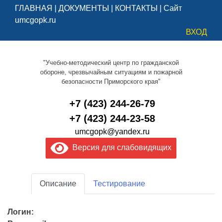
ГЛАВНАЯ
|
ДОКУМЕНТЫ
|
КОНТАКТЫ
|
Сайт
umcgopk.ru
ВХОД
"Учебно-методический центр по гражданской
обороне, чрезвычайным ситуациям и пожарной
безопасности Приморского края"
+7 (423) 244-26-79
+7 (423) 244-23-58
umcgopk@yandex.ru
Версия для слабовидящих
Описание
Тестирование
Логин: