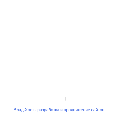
+7 (423) 244-26-79
+7 (423) 244-23-58
admindo@umcgopkdo.ru
Политика конфиденциальности
|
Условия использования
Влад-Хост - разработка и продвижение сайтов