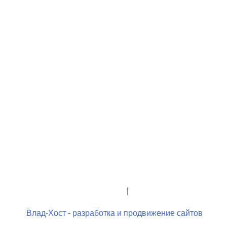
+7 (423) 244-26-79
+7 (423) 244-23-58
admindo@umcgopkdo.ru
Политика конфиденциальности
|
Условия использования
Влад-Хост - разработка и продвижение сайтов