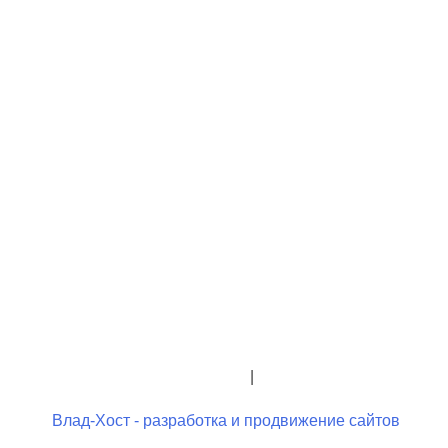
+7 (423) 244-26-79
+7 (423) 244-23-58
admindo@umcgopkdo.ru
Политика конфиденциальности
|
Условия использования
Влад-Хост - разработка и продвижение сайтов