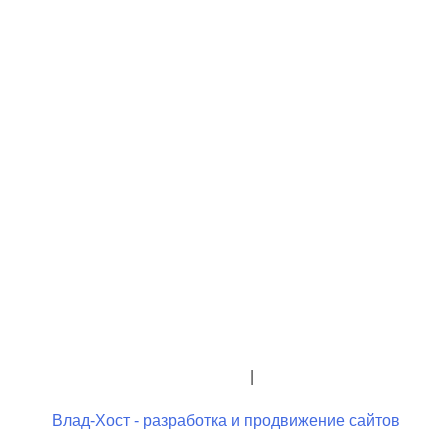
+7 (423) 244-26-79
+7 (423) 244-23-58
admindo@umcgopkdo.ru
Политика конфиденциальности
|
Условия использования
Влад-Хост - разработка и продвижение сайтов