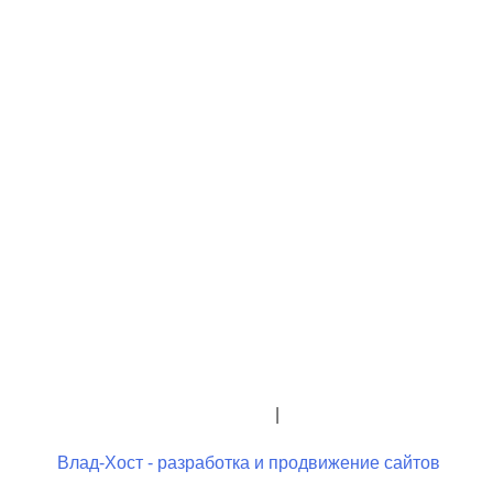
+7 (423) 244-26-79
+7 (423) 244-23-58
admindo@umcgopkdo.ru
Политика конфиденциальности
|
Условия использования
Влад-Хост - разработка и продвижение сайтов