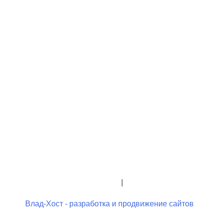
+7 (423) 244-26-79
+7 (423) 244-23-58
admindo@umcgopkdo.ru
Политика конфиденциальности
|
Условия использования
Влад-Хост - разработка и продвижение сайтов