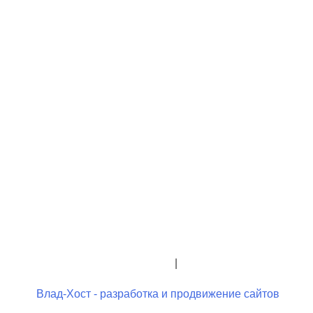
+7 (423) 244-26-79
+7 (423) 244-23-58
admindo@umcgopkdo.ru
Политика конфиденциальности
|
Условия использования
Влад-Хост - разработка и продвижение сайтов