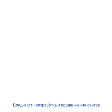
+7 (423) 244-26-79
+7 (423) 244-23-58
admindo@umcgopkdo.ru
Политика конфиденциальности
|
Условия использования
Влад-Хост - разработка и продвижение сайтов