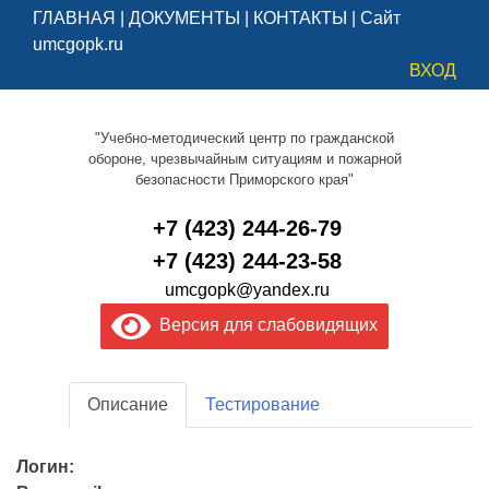
ГЛАВНАЯ
|
ДОКУМЕНТЫ
|
КОНТАКТЫ
|
Сайт
umcgopk.ru
ВХОД
"Учебно-методический центр по гражданской
обороне, чрезвычайным ситуациям и пожарной
безопасности Приморского края"
+7 (423) 244-26-79
+7 (423) 244-23-58
umcgopk@yandex.ru
Версия для слабовидящих
Описание
Тестирование
Логин: