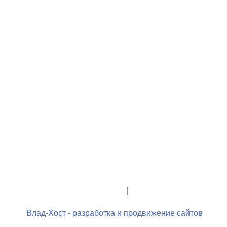
+7 (423) 244-26-79
+7 (423) 244-23-58
admindo@umcgopkdo.ru
Политика конфиденциальности
|
Условия использования
Влад-Хост - разработка и продвижение сайтов