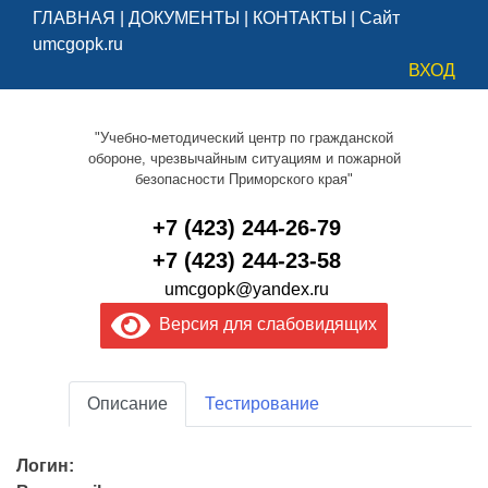
ГЛАВНАЯ
|
ДОКУМЕНТЫ
|
КОНТАКТЫ
|
Сайт
umcgopk.ru
ВХОД
"Учебно-методический центр по гражданской
обороне, чрезвычайным ситуациям и пожарной
безопасности Приморского края"
+7 (423) 244-26-79
+7 (423) 244-23-58
umcgopk@yandex.ru
Версия для слабовидящих
Описание
Тестирование
Логин: