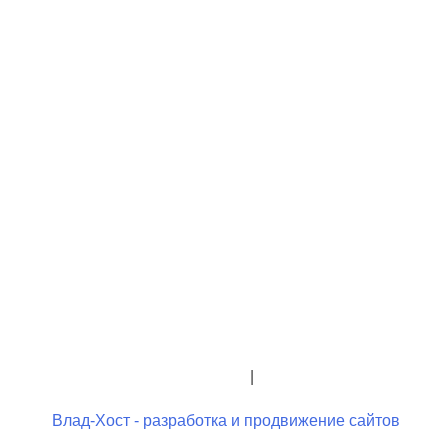
+7 (423) 244-26-79
+7 (423) 244-23-58
admindo@umcgopkdo.ru
Политика конфиденциальности
|
Условия использования
Влад-Хост - разработка и продвижение сайтов