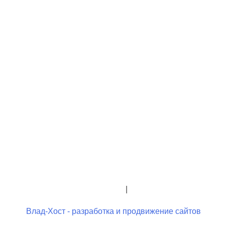
+7 (423) 244-26-79
+7 (423) 244-23-58
admindo@umcgopkdo.ru
Политика конфиденциальности
|
Условия использования
Влад-Хост - разработка и продвижение сайтов