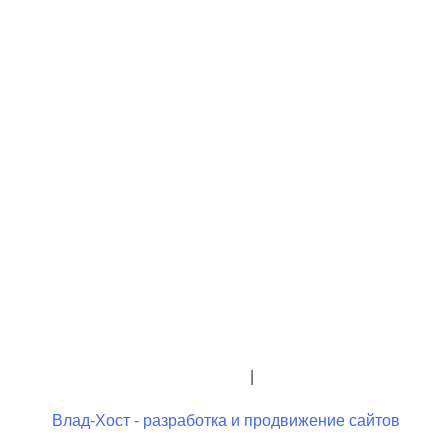
+7 (423) 244-26-79
+7 (423) 244-23-58
admindo@umcgopkdo.ru
Политика конфиденциальности
|
Условия использования
Влад-Хост - разработка и продвижение сайтов