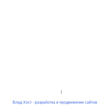
+7 (423) 244-26-79
+7 (423) 244-23-58
admindo@umcgopkdo.ru
Политика конфиденциальности
|
Условия использования
Влад-Хост - разработка и продвижение сайтов