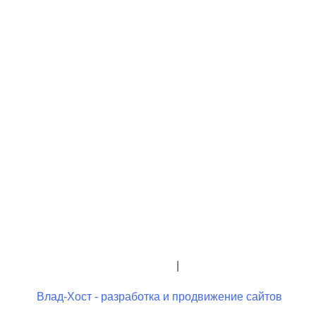
+7 (423) 244-26-79
+7 (423) 244-23-58
admindo@umcgopkdo.ru
Политика конфиденциальности
|
Условия использования
Влад-Хост - разработка и продвижение сайтов