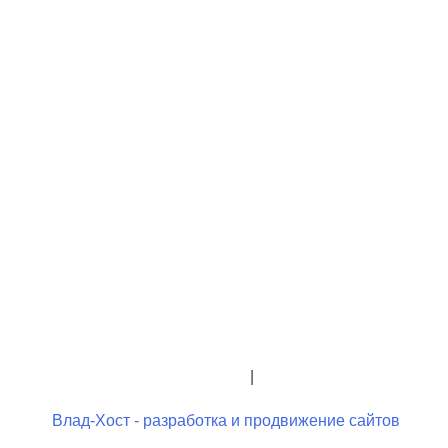
+7 (423) 244-26-79
+7 (423) 244-23-58
admindo@umcgopkdo.ru
Политика конфиденциальности
|
Условия использования
Влад-Хост - разработка и продвижение сайтов