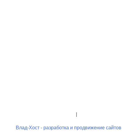
+7 (423) 244-26-79
+7 (423) 244-23-58
admindo@umcgopkdo.ru
Политика конфиденциальности
|
Условия использования
Влад-Хост - разработка и продвижение сайтов