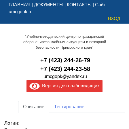
ГЛАВНАЯ
|
ДОКУМЕНТЫ
|
КОНТАКТЫ
|
Сайт
umcgopk.ru
ВХОД
"Учебно-методический центр по гражданской
обороне, чрезвычайным ситуациям и пожарной
безопасности Приморского края"
+7 (423) 244-26-79
+7 (423) 244-23-58
umcgopk@yandex.ru
Версия для слабовидящих
Описание
Тестирование
Логин: