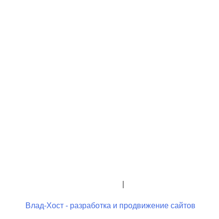
+7 (423) 244-26-79
+7 (423) 244-23-58
admindo@umcgopkdo.ru
Политика конфиденциальности
|
Условия использования
Влад-Хост - разработка и продвижение сайтов