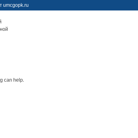
т umcgopk.ru
й
рной
ng can help.