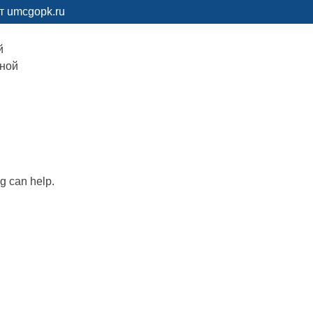
т umcgopk.ru
й
рной
ng can help.