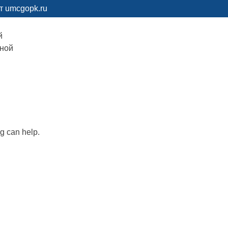
т umcgopk.ru
й
рной
ng can help.