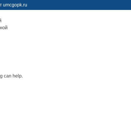
т umcgopk.ru
й
рной
ng can help.