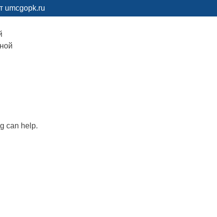
т umcgopk.ru
й
рной
ng can help.