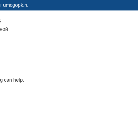
т umcgopk.ru
й
рной
ng can help.