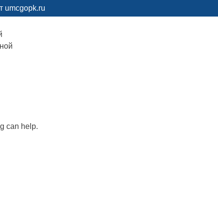
т umcgopk.ru
й
рной
ng can help.