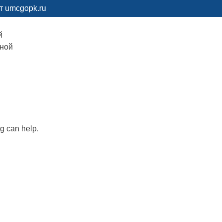
т umcgopk.ru
й
рной
ng can help.