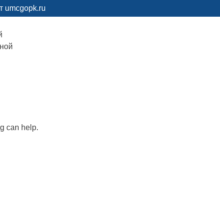
т umcgopk.ru
й
рной
ng can help.