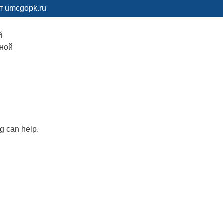
т umcgopk.ru
й
рной
ng can help.