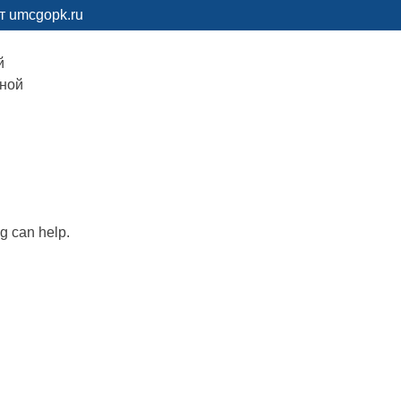
т umcgopk.ru
й
рной
ng can help.