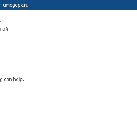
т umcgopk.ru
й
рной
ng can help.