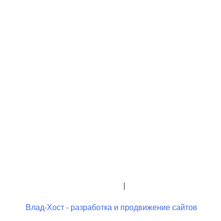
+7 (423) 244-26-79
+7 (423) 244-23-58
admindo@umcgopkdo.ru
Политика конфиденциальности
|
Условия использования
Влад-Хост - разработка и продвижение сайтов