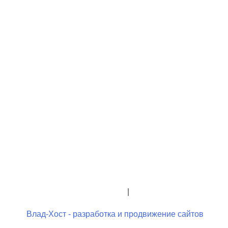
+7 (423) 244-26-79
+7 (423) 244-23-58
admindo@umcgopkdo.ru
Политика конфиденциальности
|
Условия использования
Влад-Хост - разработка и продвижение сайтов