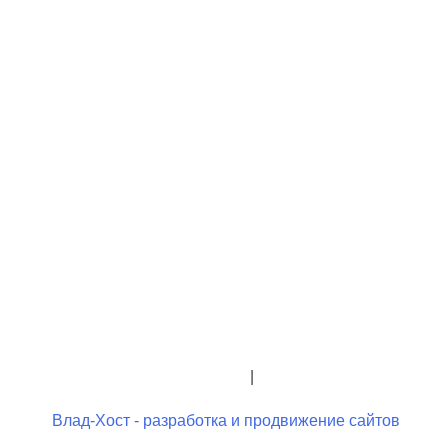
+7 (423) 244-26-79
+7 (423) 244-23-58
admindo@umcgopkdo.ru
Политика конфиденциальности
|
Условия использования
Влад-Хост - разработка и продвижение сайтов