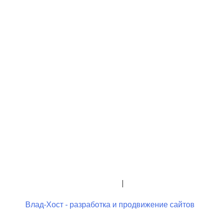
+7 (423) 244-26-79
+7 (423) 244-23-58
admindo@umcgopkdo.ru
Политика конфиденциальности
|
Условия использования
Влад-Хост - разработка и продвижение сайтов