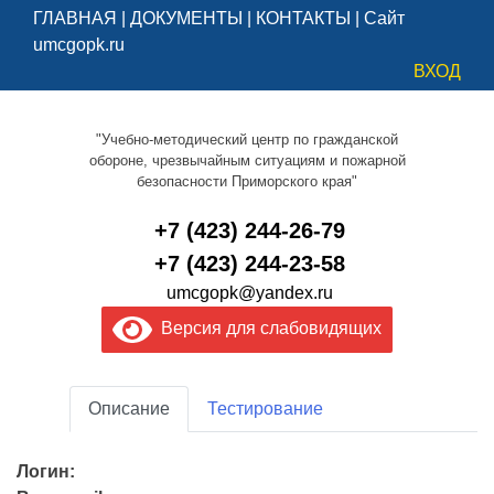
ГЛАВНАЯ
|
ДОКУМЕНТЫ
|
КОНТАКТЫ
|
Сайт
umcgopk.ru
ВХОД
"Учебно-методический центр по гражданской
обороне, чрезвычайным ситуациям и пожарной
безопасности Приморского края"
+7 (423) 244-26-79
+7 (423) 244-23-58
umcgopk@yandex.ru
Версия для слабовидящих
Описание
Тестирование
Логин: