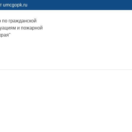
т umcgopk.ru
р по гражданской
туациям и пожарной
края"