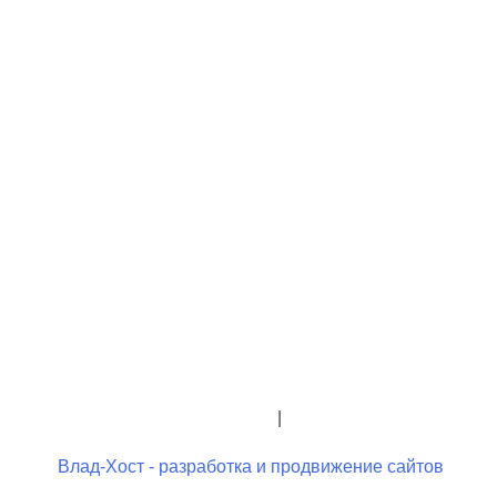
+7 (423) 244-26-79
+7 (423) 244-23-58
admindo@umcgopkdo.ru
Политика конфиденциальности
|
Условия использования
Влад-Хост - разработка и продвижение сайтов