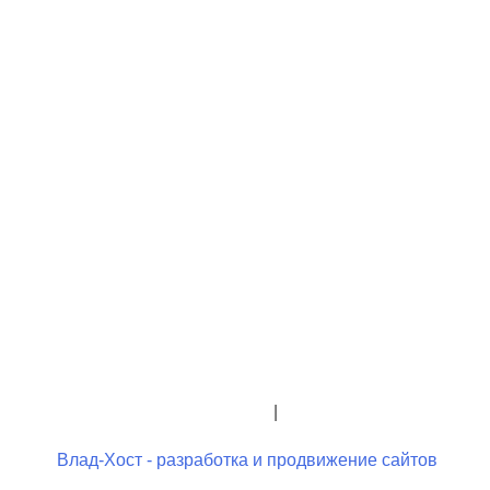
+7 (423) 244-26-79
+7 (423) 244-23-58
admindo@umcgopkdo.ru
Политика конфиденциальности
|
Условия использования
Влад-Хост - разработка и продвижение сайтов