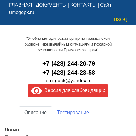
ГЛАВНАЯ
|
ДОКУМЕНТЫ
|
КОНТАКТЫ
|
Сайт
umcgopk.ru
ВХОД
"Учебно-методический центр по гражданской
обороне, чрезвычайным ситуациям и пожарной
безопасности Приморского края"
+7 (423) 244-26-79
+7 (423) 244-23-58
umcgopk@yandex.ru
Версия для слабовидящих
Описание
Тестирование
Логин: