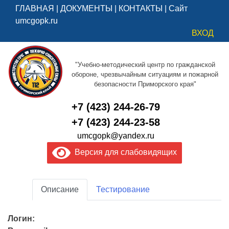
ГЛАВНАЯ
|
ДОКУМЕНТЫ
|
КОНТАКТЫ
|
Сайт
umcgopk.ru
ВХОД
"Учебно-методический центр по гражданской
обороне, чрезвычайным ситуациям и пожарной
безопасности Приморского края"
+7 (423) 244-26-79
+7 (423) 244-23-58
umcgopk@yandex.ru
Версия для слабовидящих
Описание
Тестирование
Логин: