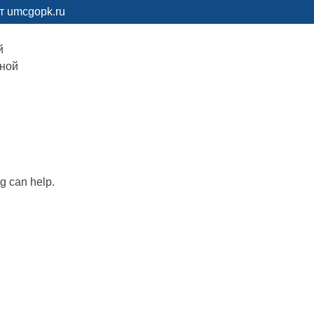
т umcgopk.ru
й
рной
ng can help.