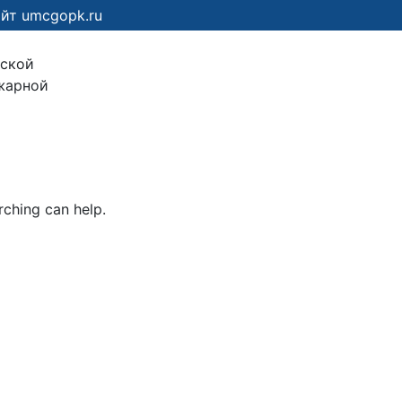
йт umcgopk.ru
нской
жарной
rching can help.