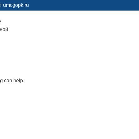
т umcgopk.ru
й
рной
ng can help.